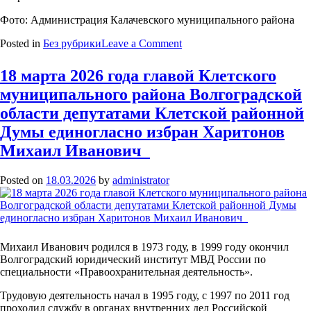
Фото: Администрация Калачевского муниципального района
on
Posted in
Без рубрики
Leave a Comment
Семинар-
совещание
18 марта 2026 года главой Клетского
по
муниципального района Волгоградской
актуальным
вопросам
области депутатами Клетской районной
развития
Думы единогласно избран Харитонов
местного
самоуправления
Михаил Иванович
в
Волгоградской
Posted on
18.03.2026
by
administrator
области
прошел
сегодня
в
Калачевском
районе
Михаил Иванович родился в 1973 году, в 1999 году окончил
Волгоградский юридический институт МВД России по
специальности «Правоохранительная деятельность».
Трудовую деятельность начал в 1995 году, с 1997 по 2011 год
проходил службу в органах внутренних дел Российской