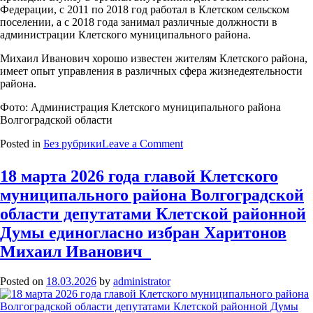
Федерации, с 2011 по 2018 год работал в Клетском сельском
поселении, а с 2018 года занимал различные должности в
администрации Клетского муниципального района.
Михаил Иванович хорошо известен жителям Клетского района,
имеет опыт управления в различных сфера жизнедеятельности
района.
Фото: Администрация Клетского муниципального района
Волгоградской области
on
Posted in
Без рубрики
Leave a Comment
18
марта
18 марта 2026 года главой Клетского
2026
муниципального района Волгоградской
года
главой
области депутатами Клетской районной
Клетского
Думы единогласно избран Харитонов
муниципального
района
Михаил Иванович
Волгоградской
области
Posted on
18.03.2026
by
administrator
депутатами
Клетской
районной