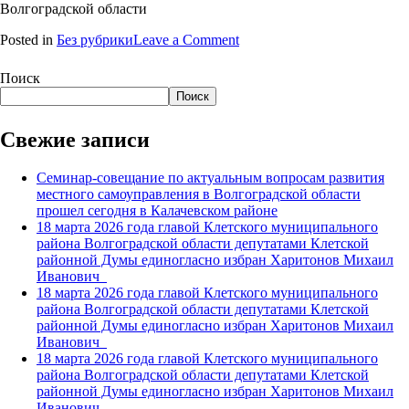
Волгоградской области
on
Posted in
Без рубрики
Leave a Comment
18
марта
Поиск
2026
Поиск
года
главой
Свежие записи
Клетского
муниципального
района
Семинар-совещание по актуальным вопросам развития
Волгоградской
местного самоуправления в Волгоградской области
области
прошел сегодня в Калачевском районе
депутатами
18 марта 2026 года главой Клетского муниципального
Клетской
района Волгоградской области депутатами Клетской
районной
районной Думы единогласно избран Харитонов Михаил
Думы
Иванович
единогласно
18 марта 2026 года главой Клетского муниципального
избран
района Волгоградской области депутатами Клетской
Харитонов
районной Думы единогласно избран Харитонов Михаил
Михаил
Иванович
Иванович
18 марта 2026 года главой Клетского муниципального
района Волгоградской области депутатами Клетской
районной Думы единогласно избран Харитонов Михаил
Иванович