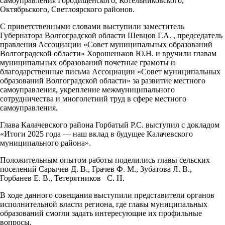
самоуправления Городищенского, Котельниковского,
Октябрьского, Светлоярского районов.
С приветственными словами выступили заместитель
Губернатора Волгоградской области Шевцов Г.А. , председатель
правления Ассоциации «Совет муниципальных образований
Волгоградской области» Хорошеньков Ю.Н. и вручили главам
муниципальных образований почетные грамоты и
благодарственные письма Ассоциации «Совет муниципальных
образований Волгоградской области» за развитие местного
самоуправления, укрепление межмуниципального
сотрудничества и многолетний труд в сфере местного
самоуправления.
Глава Калачевского района Горбатый Р.С. выступил с докладом
«Итоги 2025 года — наш вклад в будущее Калачевского
муниципального района».
Положительным опытом работы поделились главы сельских
поселений Сарычев Д. В., Грачев Ф. М., Зубатова Л. В.,
Горбанев Е. В., Тетерятников С. Н.
В ходе данного совещания выступили представители органов
исполнительной власти региона, где главы муниципальных
образований смогли задать интересующие их профильные
вопросы.