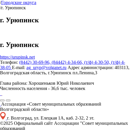
/
Городские округа
/
г. Урюпинск
г. Урюпинск
г. Урюпинск
https://urupinsk.net
Телефон:
(8442) 30-69-96, (84442) 4-34-66, (т/ф) 4-30-50, (т/ф) 4-
38-05
E-mail:
ag_uryp@volganet.ru
Адрес администрации:
403113,
Волгоградская область, г.Урюпинск пл.Ленина,3
Глава района:
Хорошеньков Юрий Николаевич
Численность населения -
36,6 тыс. человек
Ассоциация «Совет муниципальных образований
Волгоградской области»
г. Волгоград, ул. Елецкая 1А, каб. 2-32, 2 эт.
©2025 Официальный сайт Ассоциации "Совет муниципальных
образований