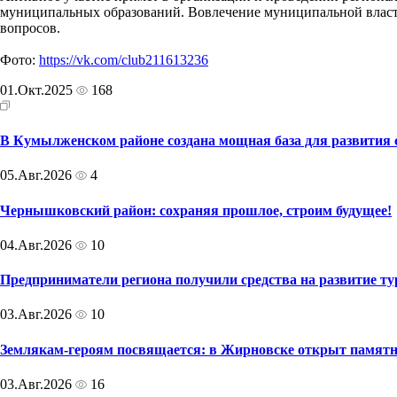
муниципальных образований. Вовлечение муниципальной власти
вопросов.
Фото:
https://vk.com/club211613236
01.Окт.2025
168
В Кумылженском районе создана мощная база для развития 
05.Авг.2026
4
Чернышковский район: сохраняя прошлое, строим будущее!
04.Авг.2026
10
Предприниматели региона получили средства на развитие ту
03.Авг.2026
10
Землякам-героям посвящается: в Жирновске открыт памятн
03.Авг.2026
16