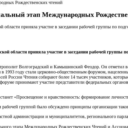
ародных Рождественских чтений
ональный этап Международных Рождеств
области приняла участие в заседании рабочей группы по подго
ой области приняла участие в заседании рабочей группы по
митрополит Волгоградский и Камышинский Феодор. Он отметил 
я в 1993 году стали церковно-общественным форумом, нацеленны
сей России Чтения собирают более 14 тысяч участников, которы
 форуме принимают участие представители федеральных органов
станет «Просвещение и нравственность: формирование личност
 и рабочей группой было обсуждено принципы организации таког
астной администрации и муниципалитетов, регионального парла
ального этапа Международных Рождественских Чтений и Ассоци