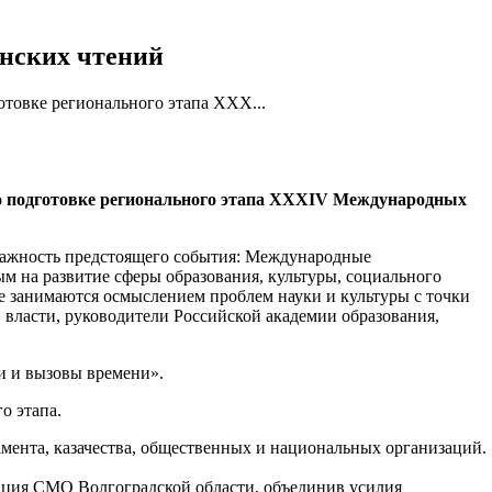
енских чтений
товке регионального этапа XXX...
 подготовке регионального этапа
XXXIV Международных
важность предстоящего события: Международные
м на развитие сферы образования, культуры, социального
е занимаются осмыслением проблем науки и культуры с точки
 власти, руководители Российской академии образования,
и и вызовы времени».
о этапа.
мента, казачества, общественных и национальных организаций.
ация СМО Волгоградской области, объединив усилия