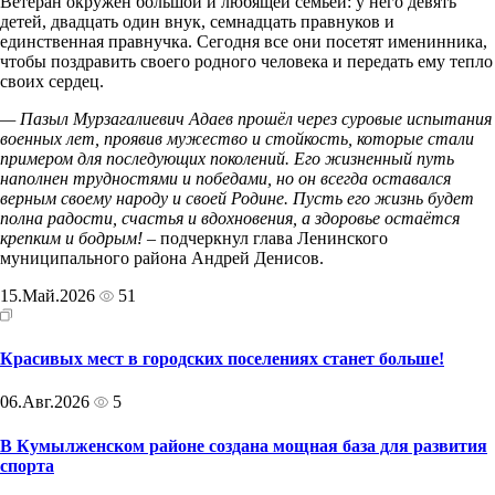
Ветеран окружён большой и любящей семьей: у него девять
детей, двадцать один внук, семнадцать правнуков и
единственная правнучка. Сегодня все они посетят именинника,
чтобы поздравить своего родного человека и передать ему тепло
своих сердец.
— Пазыл Мурзагалиевич Адаев прошёл через суровые испытания
военных лет, проявив мужество и стойкость, которые стали
примером для последующих поколений. Его жизненный путь
наполнен трудностями и победами, но он всегда оставался
верным своему народу и своей Родине. Пусть его жизнь будет
полна радости, счастья и вдохновения, а здоровье остаётся
крепким и бодрым!
– подчеркнул глава Ленинского
муниципального района Андрей Денисов.
15.Май.2026
51
Красивых мест в городских поселениях станет больше!
06.Авг.2026
5
В Кумылженском районе создана мощная база для развития
спорта