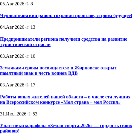
05.Авг.2026
8
Чернышковский район: сохраняя прошлое, строим будущее!
04.Авг.2026
13
Предприниматели региона получили средства на развитие
туристической отрасли
03.Авг.2026
10
Землякам-героям посвящается: в Жирновске открыт
памятный знак в честь воинов ВДВ
03.Авг.2026
17
Работы юных жителей нашей области – в числе ста лучших
на Всероссийском конкурсе «Моя страна – моя Россия»
31.Июл.2026
53
Участники марафона «Земля спорта-2026» — гордость своих
районов!