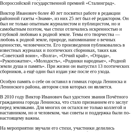
Всероссийской государственной премией «Сталинград».
Виктор Иванович более 40 лет посвятил работе в редакции
районной газеты «Знамя», из них 25 лет был её редактором. Он
был не только опытным журналистом и публицистом, но и
самобытным поэтом, чьи стихи отличались искренностью и
глубокой любовью к родной земле. Темы его творчества —
любовь к родной земле, природе, напоминание о вечных
ценностях, человечности. Его произведения публиковались в
известных журналах и поэтических сборниках, таких как
«Советский воин», «Волга», «Отчий край», «Отрада»,
«Рукопожатие», «Молодость», «Родники народные», «Родной
земли душа и память». При жизни он выпустил 13 поэтических
сборников, а ещё один был издан уже после его ухода.
Особую память о себе он оставил в гимнах города Ленинска и
Ленинского района, автором слов которых он является.
В 2010 году Виктор Иванович был удостоен звания Почётного
гражданина города Ленинска, что стало признанием его заслуг
перед земляками. Для многих он остался не только коллегой и
наставником, но и человеком, чьи советы и поддержка были по-
настоящему важны.
На мероприятии звучали его стихи, участники делились