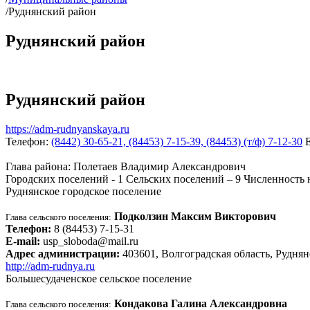
/
Руднянский район
Руднянский район
Руднянский район
https://adm-rudnyanskaya.ru
Телефон:
(8442) 30-65-21, (84453) 7-15-39, (84453) (т/ф) 7-12-30
Глава района:
Полетаев Владимир Александрович
Городских поселений -
1
Сельских поселений –
9
Численность 
Руднянское городское поселение
Подколзин Максим Викторович
Глава сельского поселения:
Телефон:
8 (84453) 7-15-31
E-mail:
usp_sloboda@mail.ru
Адрес администрации:
403601, Волгоградская область, Руднянс
http://adm-rudnya.ru
Большесудаченское сельское поселение
Кондакова Галина Александровна
Глава сельского поселения: