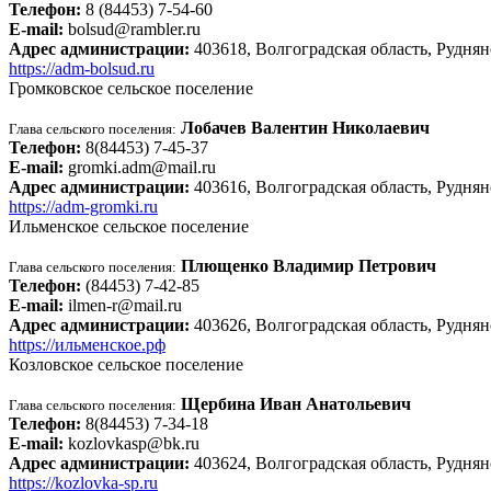
Телефон:
8 (84453) 7-54-60
E-mail:
bolsud@rambler.ru
Адрес администрации:
403618, Волгоградская область, Руднян
https://adm-bolsud.ru
Громковское сельское поселение
Лобачев Валентин Николаевич
Глава сельского поселения:
Телефон:
8(84453) 7-45-37
E-mail:
gromki.adm@mail.ru
Адрес администрации:
403616, Волгоградская область, Руднянс
https://adm-gromki.ru
Ильменское сельское поселение
Плющенко Владимир Петрович
Глава сельского поселения:
Телефон:
(84453) 7-42-85
E-mail:
ilmen-r@mail.ru
Адрес администрации:
403626, Волгоградская область, Руднян
https://ильменское.рф
Козловское сельское поселение
Щербина Иван Анатольевич
Глава сельского поселения:
Телефон:
8(84453) 7-34-18
E-mail:
kozlovkasp@bk.ru
Адрес администрации:
403624, Волгоградская область, Руднянс
https://kozlovka-sp.ru