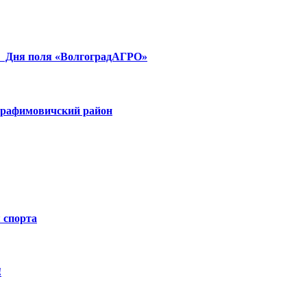
я Дня поля «ВолгоградАГРО»
Серафимовичский район
 спорта
!