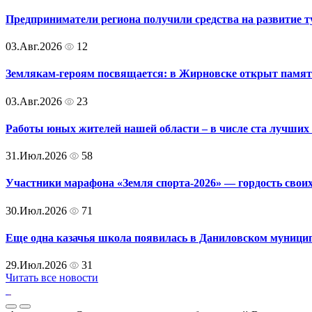
Предприниматели региона получили средства на развитие т
03.Авг.2026
12
Землякам-героям посвящается: в Жирновске открыт памят
03.Авг.2026
23
Работы юных жителей нашей области – в числе ста лучших 
31.Июл.2026
58
Участники марафона «Земля спорта-2026» — гордость своих
30.Июл.2026
71
Еще одна казачья школа появилась в Даниловском муници
29.Июл.2026
31
Читать все новости